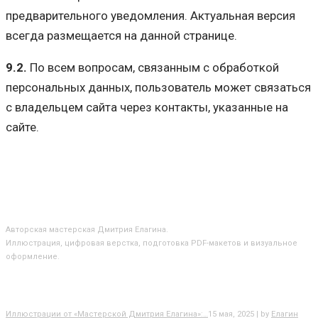
предварительного уведомления. Актуальная версия
всегда размещается на данной странице.
9.2.
По всем вопросам, связанным с обработкой
персональных данных, пользователь может связаться
с владельцем сайта через контакты, указанные на
сайте.
О МАСТЕРСКОЙ
Авторская мастерская Дмитрия Елагина.
Иллюстрация, цифровая верстка, подготовка PDF-макетов и визуальное
оформление.
БЛОГ
Иллюстрации от «Мастерской Дмитрия Елагина»:…
15 мая, 2025 | by
Елагин