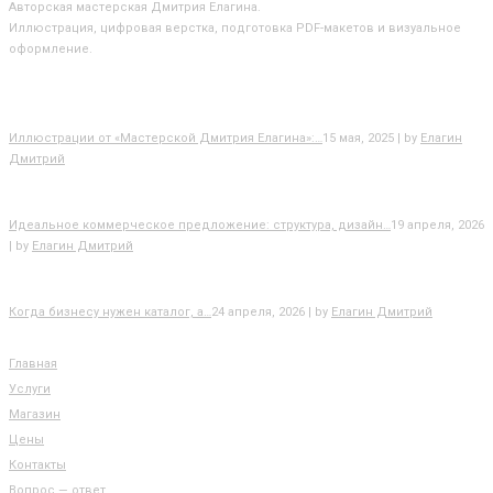
Авторская мастерская Дмитрия Елагина.
Иллюстрация, цифровая верстка, подготовка PDF-макетов и визуальное
оформление.
БЛОГ
Иллюстрации от «Мастерской Дмитрия Елагина»:…
15 мая, 2025 | by
Елагин
Дмитрий
Идеальное коммерческое предложение: структура, дизайн…
19 апреля, 2026
| by
Елагин Дмитрий
Когда бизнесу нужен каталог, а…
24 апреля, 2026 | by
Елагин Дмитрий
РАЗДЕЛЫ САЙТА
Главная
Услуги
Магазин
Цены
Контакты
Вопрос — ответ