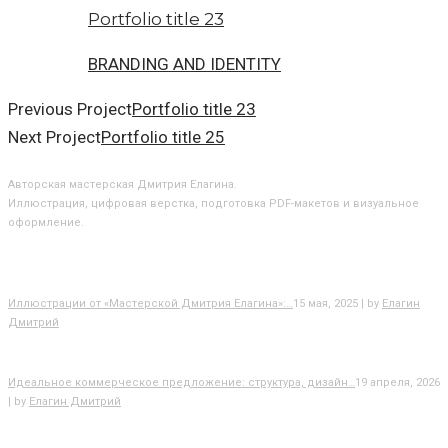
Portfolio title 23
BRANDING AND IDENTITY
Previous Project
Portfolio title 23
Next Project
Portfolio title 25
О МАСТЕРСКОЙ
Авторская мастерская Дмитрия Елагина.
Иллюстрация, цифровая верстка, подготовка PDF-макетов и визуальное
оформление.
БЛОГ
Иллюстрации от «Мастерской Дмитрия Елагина»:…
15 мая, 2025 | by
Елагин
Дмитрий
Идеальное коммерческое предложение: структура, дизайн…
19 апреля, 2026
| by
Елагин Дмитрий