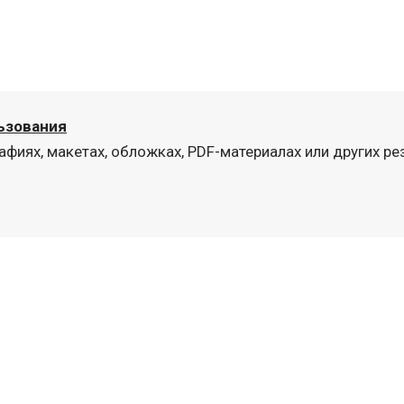
льзования
афиях, макетах, обложках, PDF-материалах или других рез