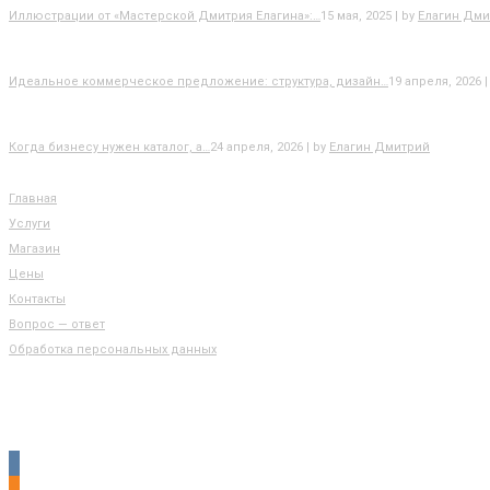
Иллюстрации от «Мастерской Дмитрия Елагина»:…
15 мая, 2025 | by
Елагин Дми
Идеальное коммерческое предложение: структура, дизайн…
19 апреля, 2026 |
Когда бизнесу нужен каталог, а…
24 апреля, 2026 | by
Елагин Дмитрий
РАЗДЕЛЫ САЙТА
Главная
Услуги
Магазин
Цены
Контакты
Вопрос — ответ
Обработка персональных данных
КОНТАКТЫ
vkontakte
odnoklassniki