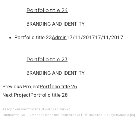
Portfolio title 24
BRANDING AND IDENTITY
Portfolio title 23
Admin
17/11/2017
17/11/2017
Portfolio title 23
BRANDING AND IDENTITY
Previous Project
Portfolio title 26
Next Project
Portfolio title 28
О МАСТЕРСКОЙ
Авторская мастерская Дмитрия Елагина.
Иллюстрация, цифровая верстка, подготовка PDF-макетов и визуальное офо
БЛОГ