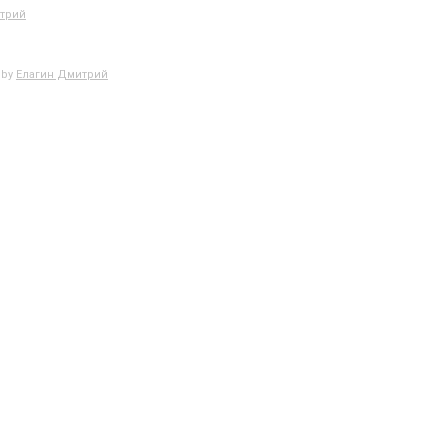
трий
 by
Елагин Дмитрий