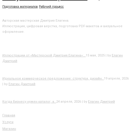
Подготовка материалов
Рабочий процесс
О МАСТЕРСКОЙ
Авторская мастерская Дмитрия Елагина.
Иллюстрация, цифровая верстка, подготовка PDF-макетов и визуальное
оформление.
БЛОГ
Иллюстрации от «Мастерской Дмитрия Елагина»:…
15 мая, 2025 | by
Елагин
Дмитрий
Идеальное коммерческое предложение: структура, дизайн…
19 апреля, 2026
| by
Елагин Дмитрий
Когда бизнесу нужен каталог, а…
24 апреля, 2026 | by
Елагин Дмитрий
РАЗДЕЛЫ САЙТА
Главная
Услуги
Магазин