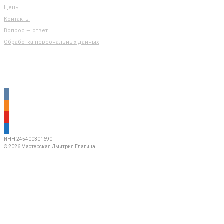
Цены
Контакты
Вопрос — ответ
Обработка персональных данных
КОНТАКТЫ
vkontakte
odnoklassniki
youtube
mail
ИНН 245400301690
© 2026 Мастерская Дмитрия Елагина