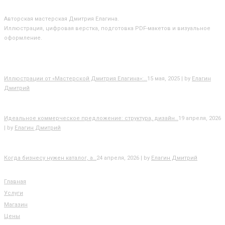
О МАСТЕРСКОЙ
Авторская мастерская Дмитрия Елагина.
Иллюстрация, цифровая верстка, подготовка PDF-макетов и визуальное
оформление.
БЛОГ
Иллюстрации от «Мастерской Дмитрия Елагина»:…
15 мая, 2025 | by
Елагин
Дмитрий
Идеальное коммерческое предложение: структура, дизайн…
19 апреля, 2026
| by
Елагин Дмитрий
Когда бизнесу нужен каталог, а…
24 апреля, 2026 | by
Елагин Дмитрий
РАЗДЕЛЫ САЙТА
Главная
Услуги
Магазин
Цены