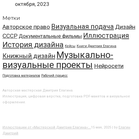
октября, 2023
Метки
Визуальная подача
Авторское право
Дизайн
Иллюстрация
СССР
Документальные фильмы
История дизайна
Кейсы
Книги Дмитрия Елагина
Музыкально-
Книжный дизайн
визуальные проекты
Нейросети
Подготовка материалов
Рабочий процесс
О МАСТЕРСКОЙ
Авторская мастерская Дмитрия Елагина.
Иллюстрация, цифровая верстка, подготовка PDF-макетов и визуальное
оформление.
БЛОГ
Иллюстрации от «Мастерской Дмитрия Елагина»:…
15 мая, 2025 | by
Елагин
Дмитрий