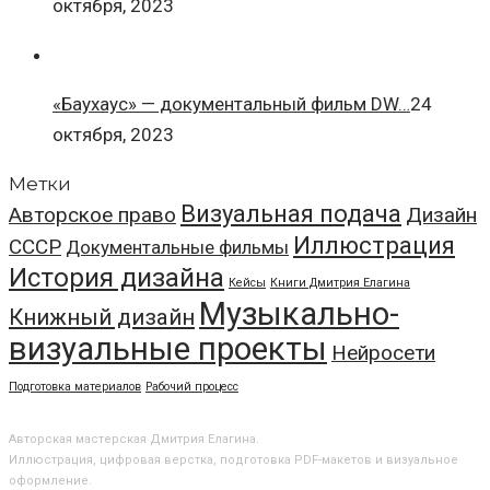
октября, 2023
«Баухаус» — документальный фильм DW…
24
октября, 2023
Метки
Визуальная подача
Авторское право
Дизайн
Иллюстрация
СССР
Документальные фильмы
История дизайна
Кейсы
Книги Дмитрия Елагина
Музыкально-
Книжный дизайн
визуальные проекты
Нейросети
Подготовка материалов
Рабочий процесс
О МАСТЕРСКОЙ
Авторская мастерская Дмитрия Елагина.
Иллюстрация, цифровая верстка, подготовка PDF-макетов и визуальное
оформление.