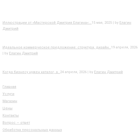
БЛОГ
Иллюстрации от «Мастерской Дмитрия Елагина»:…
15 мая, 2025 | by
Елагин
Дмитрий
Идеальное коммерческое предложение: структура, дизайн…
19 апреля, 2026
| by
Елагин Дмитрий
Когда бизнесу нужен каталог, а…
24 апреля, 2026 | by
Елагин Дмитрий
РАЗДЕЛЫ САЙТА
Главная
Услуги
Магазин
Цены
Контакты
Вопрос — ответ
Обработка персональных данных