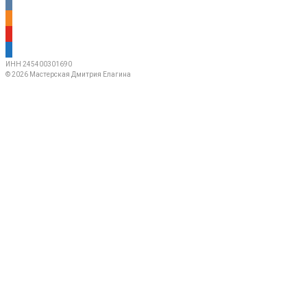
vkontakte
odnoklassniki
youtube
mail
ИНН 245400301690
© 2026 Мастерская Дмитрия Елагина