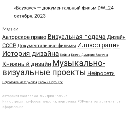
«Баухаус» — документальный фильм DW…
24
октября, 2023
Метки
Визуальная подача
Авторское право
Дизайн
Иллюстрация
СССР
Документальные фильмы
История дизайна
Кейсы
Книги Дмитрия Елагина
Музыкально-
Книжный дизайн
визуальные проекты
Нейросети
Подготовка материалов
Рабочий процесс
О МАСТЕРСКОЙ
Авторская мастерская Дмитрия Елагина.
Иллюстрация, цифровая верстка, подготовка PDF-макетов и визуальное
оформление.
БЛОГ