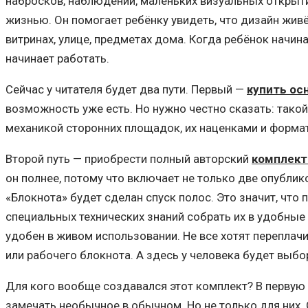
набросков, наблюдений, маленьких визуальных открыти
жизнью. Он помогает ребёнку увидеть, что дизайн живёт
витринах, улице, предметах дома. Когда ребёнок начин
начинает работать.
Сейчас у читателя будет два пути. Первый —
купить ос
возможность уже есть. Но нужно честно сказать: тако
механикой сторонних площадок, их наценками и форма
Второй путь — приобрести полный авторский
комплект 
он полнее, потому что включает не только две опублик
«Блокнота» будет сделан спуск полос. Это значит, чт
специальных технических знаний собрать их в удобные 
удобен в живом использовании. Не все хотят переплачи
или рабочего блокнота. А здесь у человека будет выбо
Для кого вообще создавался этот комплект? В первую 
замечать необычное в обычном. Но не только для них