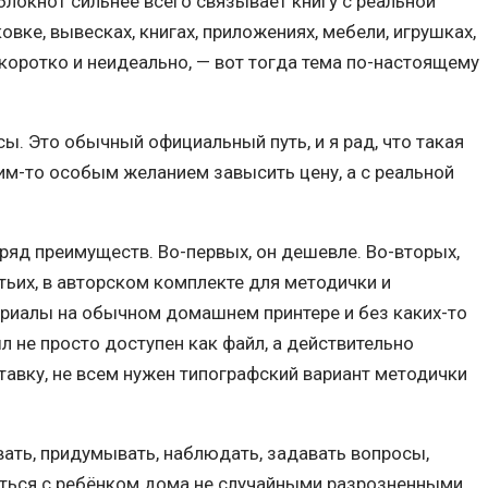
блокнот сильнее всего связывает книгу с реальной
овке, вывесках, книгах, приложениях, мебели, игрушках,
 коротко и неидеально, — вот тогда тема по-настоящему
сы. Это обычный официальный путь, и я рад, что такая
ким-то особым желанием завысить цену, а с реальной
ь ряд преимуществ. Во-первых, он дешевле. Во-вторых,
етьих, в авторском комплекте для методички и
териалы на обычном домашнем принтере и без каких-то
 не просто доступен как файл, а действительно
тавку, не всем нужен типографский вариант методички
вать, придумывать, наблюдать, задавать вопросы,
маться с ребёнком дома не случайными разрозненными