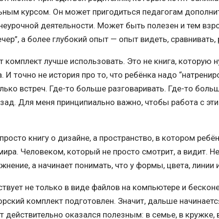
ьным курсом. Он может пригодиться педагогам дополнит
неурочной деятельности. Может быть полезен и тем взр
вечер”, а более глубокий опыт — опыт видеть, сравнивать
т комплект лучше использовать. Это не книга, которую н
. И точно не история про то, что ребёнка надо “натрени
лько встреч. Где-то больше разговаривать. Где-то боль
азад. Для меня принципиально важно, чтобы работа с э
просто книгу о дизайне, а пространство, в котором реб
ира. Человеком, который не просто смотрит, а видит. Не
ажнение, а начинает понимать, что у формы, цвета, линии
ствует не только в виде файлов на компьютере и бескон
рский комплект подготовлен. Значит, дальше начинается
т действительно оказался полезным: в семье, в кружке, 