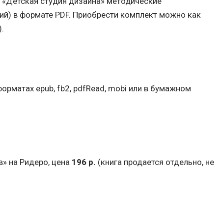
ой «Детская студия дизайна» методические
ий) в формате PDF. Приобрести комплект можно как
).
 форматах epub, fb2, pdfRead, mobi или в бумажном
в» на Ридеро, цена
196 р.
(книга продается отдельно, не