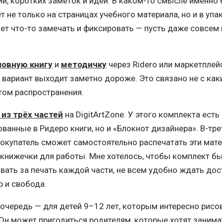
й, коротких заметок и идей. В каком-то смысле именно 
 не только на страницах учебного материала, но и в упак
ает что-то замечать и фиксировать — пусть даже совсем
новную книгу
и
методичку
через Ridero или маркетплей
й вариант выходит заметно дороже. Это связано не с ка
том распространения.
из трёх частей
на DigitArtZone. У этого комплекта ест
ованные в Ридеро книги, но и «Блокнот дизайнера». В-тр
о покупатель сможет самостоятельно распечатать эти ма
книжечки для работы. Мне хотелось, чтобы комплект был
вать за печать каждой части, не всем удобно ждать дос
р и свобода.
очередь — для детей 9–12 лет, которым интересно рисо
. Он может пригодиться родителям, которые хотят зани