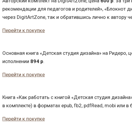
Авторский комплект на DigitArtZone, цена
600 р
. за тр
рекомендации для педагогов и родителей», «Блокнот д
через DigitArtZone, так и обратившись лично к автору ч
Перейти к покупке
Основная книга «Детская студия дизайна» на Ридеро, 
исполнении
894 р
.
Перейти к покупке
Книга «Как работать с книгой «Детская студия дизайн
в комплекте) в форматах epub, fb2, pdfRead, mobi или
Перейти к покупке