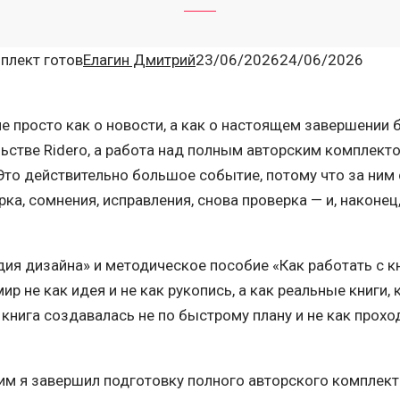
плект готов
Елагин Дмитрий
23/06/2026
24/06/2026
не просто как о новости, а как о настоящем завершении 
ьстве Ridero, а работа над полным авторским комплект
Это действительно большое событие, потому что за ним с
ка, сомнения, исправления, снова проверка — и, наконец
удия дизайна» и методическое пособие «Как работать с 
ир не как идея и не как рукопись, а как реальные книги,
книга создавалась не по быстрому плану и не как проход
им я завершил подготовку полного авторского комплекта 