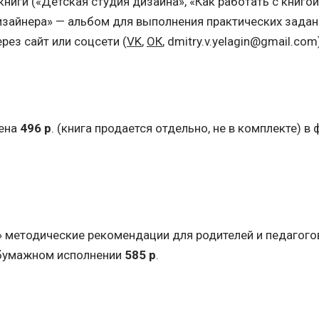
и книги («Детская студия дизайна», «Как работать с книг
изайнера» — альбом для выполнения практических задан
ерез сайт или соцсети (
VK
,
ОК
, dmitry.v.yelagin@gmail.com
цена
496 р
. (книга продается отдельно, не в комплекте) в
а» методические рекомендации для родителей и педагого
 в бумажном исполнении
585 р
.