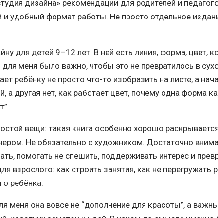
студия дизайна» рекомендации для родителей и педагого
 и удобный формат работы. Не просто отдельное издани
ну для детей 9–12 лет. В ней есть линия, форма, цвет, к
 для меня было важно, чтобы это не превратилось в сухо
ает ребёнку не просто что-то изобразить на листе, а нач
 а другая нет, как работает цвет, почему одна форма к
т”.
стой вещи: такая книга особенно хорошо раскрывается 
ром. Не обязательно с художником. Достаточно внимате
ть, помогать не спешить, поддерживать интерес и превра
я взрослого: как строить занятия, как не перегружать 
го ребёнка.
для меня она вовсе не “дополнение для красоты”, а важн