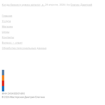
Когда бизнесу нужен каталог, а…
24 апреля, 2026 | by
Елагин Дмитрий
РАЗДЕЛЫ САЙТА
Главная
Услуги
Магазин
Цены
Контакты
Вопрос — ответ
Обработка персональных данных
КОНТАКТЫ
vkontakte
odnoklassniki
youtube
mail
ИНН 245400301690
© 2026 Мастерская Дмитрия Елагина