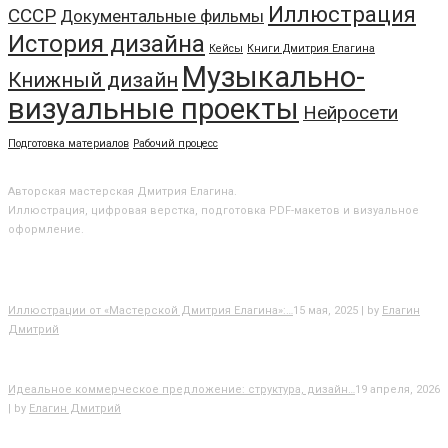
Иллюстрация
СССР
Документальные фильмы
История дизайна
Кейсы
Книги Дмитрия Елагина
Музыкально-
Книжный дизайн
визуальные проекты
Нейросети
Подготовка материалов
Рабочий процесс
О МАСТЕРСКОЙ
Авторская мастерская Дмитрия Елагина.
Иллюстрация, цифровая верстка, подготовка PDF-макетов и визуальное
оформление.
БЛОГ
Иллюстрации от «Мастерской Дмитрия Елагина»:…
15 мая, 2025 | by
Елагин
Дмитрий
Идеальное коммерческое предложение: структура, дизайн…
19 апреля, 2026
| by
Елагин Дмитрий